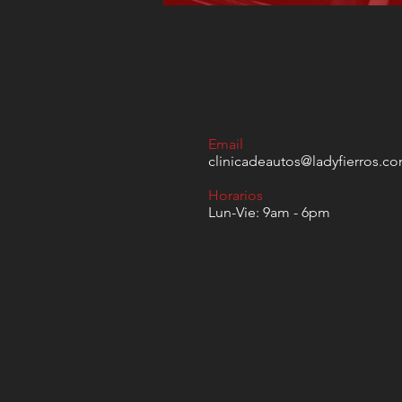
Email
clinicadeautos@ladyfierros.c
Horarios
Lun-Vie: 9am - 6pm