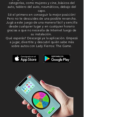
categorías, como mujeres y cine, básicos del
auto, tablero del auto, neumáticos, debajo del
capo.
Sé el primero en conseguir la mejor posición!
Pero no te descuides de una posible revancha.
Jugá a este juego de una manera fácil y sencilla
desde cualquier lugar y en cualquier horario
gracias a que no necesita de Internet luego de
su instalación.
Qué esperás? Descargá ya la aplicación. Empezá
a jugar, divertite y descubrí quién sabe más
sobre autos con Lady Fierros: The Game.