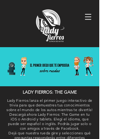
LADY FIERROS: THE GAME
Lady Fierros lanza el primer juego interactivo de
trivia para que demuestres tus conocimientos
sobre el mundo de los autos mientras te divertís!
Descargá ahora Lady Fierros: The Game en tu
iOS o Android y tablets. Elegí el idioma, que
puede ser español o inglés. Podrás jugar solo o
con amigos a través de Facebook.
Dejá que nuestra rueda gire y selecciones qué
preguntas responderás entre diferentes